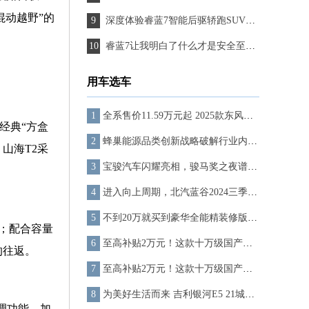
混动越野”的
深度体验睿蓝7智能后驱轿跑SUV，换电技术引领未来
睿蓝7让我明白了什么才是安全至上！
用车选车
全系售价11.59万元起 2025款东风奕派eπ007焕新上市
经典“方盒
蜂巢能源品类创新战略破解行业内卷 15年60万公里、超长寿命，蜂行电池引领超充行业
山海T2采
宝骏汽车闪耀亮相，骏马奖之夜谱写文学新篇章
进入向上周期，北汽蓝谷2024三季度营收、销量齐增长
不到20万就买到豪华全能精装修版Model Y？ 岚图知音17.99万起，上市即交付！
m；配合容量
至高补贴2万元！这款十万级国产小钢炮没有年轻人可以拒绝
的往返。
至高补贴2万元！这款十万级国产小钢炮没有年轻人可以拒绝
为美好生活而来 吉利银河E5 21城交付仪式-广州站圆满落幕
调功能，加