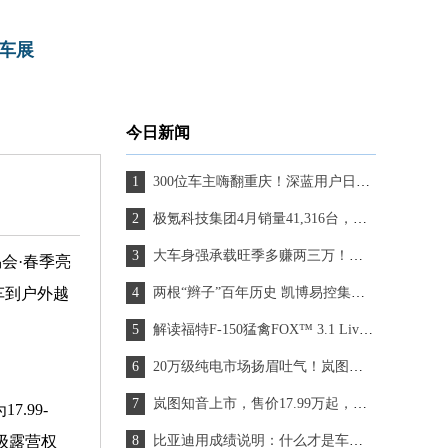
车展
今日新闻
300位车主嗨翻重庆！深蓝用户日如何“玩”转千万流量？
极氪科技集团4月销量41,316台，同比增长18.7%
大车身强承载旺季多赚两三万！能省会赚大将军F9致富之选
会·春季亮
车到户外越
两根“辫子”百年历史 凯博易控集电架助力无轨电车重焕生机
解读福特F-150猛禽FOX™ 3.1 Live Valve™内旁路减震器
20万级纯电市场扬眉吐气！岚图知音首日订单破8000台，销售爆单忙不过来
岚图知音上市，售价17.99万起，重新定义20万内纯电SUV新标准
.99-
级露营权
比亚迪用成绩说明：什么才是车企最佳格局？