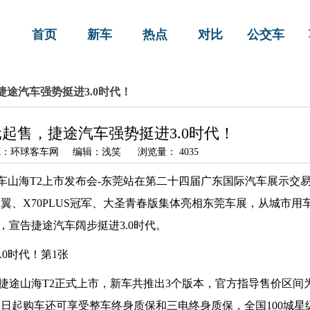
首页
新车
热点
对比
公交车
售，捷途汽车强势挺进3.0时代！
9万元起售，捷途汽车强势挺进3.0时代！
6 来源：环球客车网 编辑：浅笑 浏览量： 4035
途汽车山海T2上市发布会-东莞站在第二十四届广东国际汽车展示交易
翼、X70PLUS冠军、大圣青春版集体亮相东莞车展，从城市用
宣告捷途汽车阔步挺进3.0时代。
山海T2正式上市，新车共推出3个版本，官方指导售价区间为17
，即日起购车还可享受整车终身质保和三电终身质保，全国100城星