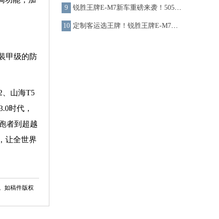
锐胜王牌E-M7新车重磅来袭！505km超长续航 打造国民定制客运新标杆
定制客运选王牌！锐胜王牌E-M7全场景营运解决方案提供者
，装甲级的防
、山海T5
.0时代，
跑者到超越
，让全世界
。如稿件版权