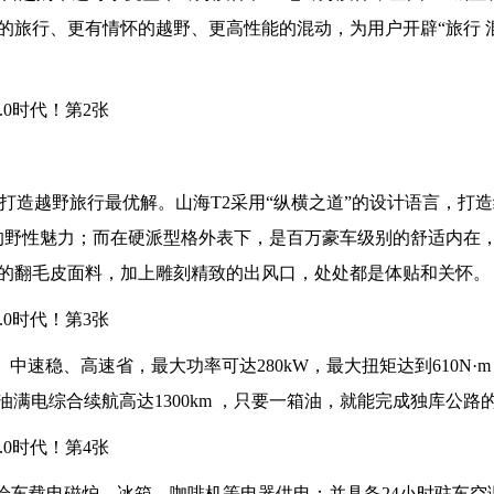
验的旅行、更有情怀的越野、更高性能的混动，为用户开辟“旅行 
打造越野旅行最优解。山海T2采用“纵横之道”的设计语言，打造
的野性魅力；而在硬派型格外表下，是百万豪车级别的舒适内在，
的翻毛皮面料，加上雕刻精致的出风口，处处都是体贴和关怀。
、中速稳、高速省，最大功率可达280kW，最大扭矩达到610N·
，满油满电综合续航高达1300km ，只要一箱油，就能完成独库公路
可以给车载电磁炉、冰箱、咖啡机等电器供电；并具备24小时驻车空