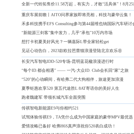
全新一代铃拓售价11.58万起，有实力，才敢“活具体”！8月
重庆车展前瞻丨AITO问界家族即将亮相，科技与豪华云集！
禾多科技携手EFS Consulting参与第44届维也纳国际汽车研讨
“新能源三剑客”集中发力，几乎“承包”10万内市场
想打卡初夏美好风光？一辆嘉际L带全家轻松get
见证心动告白，2023款欧拉芭蕾猫浪漫登陆北京欢乐谷
长安汽车智电IDD-520专场-昆明蓝花楹浪漫进行时
“每个ID.都会相遇” —— 一汽-大众ID. Club会长回“家”之旅
“520”的心动瞬间，有哈弗二代大狗相伴，旅途更加浪漫
夏季钜惠欢享520 第五代途胜L 8AT寄语你的美好人生
跑者魏建军 带领长城汽车全面突围
传祺智电新能源E9与你相约521
试驾体验传祺E9，TA凭什么成为中国家庭的豪华MPV最优选
爱情攻略已备好 哈弗H6S真声浪祝你520表白成功！