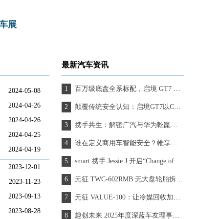
车展
最新汽车资讯
百万级底盘全系标配，启境 GT7 把驾控门槛打下来了
2024-05-08
2024-04-26
颠覆传统安全认知：启境GT7以CAS 5.0锻造新能源时代出行信心基石
2024-04-26
携手共生：解密广汽与华为乾崑的“跨界融合”，启境GT7如何从规划图走向科技实体
2024-04-25
谁在定义商用车智能安全？帷享科技 20 年技术答卷揭晓
2024-04-19
smart 携手 Jessie J 开启“Change of Perspectives”全球品牌战役
2023-12-01
元征 TWC-602RMB 无大盘轮胎拆装机：重塑汽修作业的专业标杆
2023-11-23
2023-09-13
元征 VALUE-100：让冷媒回收加注，高效又省心
2023-08-28
趣创未来 2025年度深蓝车友理事大会 开启用户运营新篇章