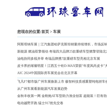
您现在的位置:
首页
> 车展
阿斯塔纳车展｜江汽集团哈萨克斯坦销量持续增长，市场反
新能源 燃油双擎领动 奇瑞四大品牌25款重磅车型燃擎登陆北
油电协同多线并举 奇瑞品牌携7款重磅车型亮相北京车展
皮卡界的璀璨明星！江西五十铃D-MAX荣获“年度风尚皮卡”
AIC 2024中国国际房车展览会在北京开幕
飞凡F7都市版广州车展焕新上市 极智科技质感重塑纯电轿车
从广州车展看新能源汽车发展趋势
金秋丰收第一网 金刚炮AT车型助力渔业创富 超能装！巨有
电动越野开跑 猛士917抢先交卷