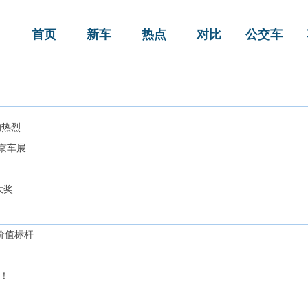
首页
新车
热点
对比
公交车
响热烈
京车展
大奖
价值标杆
劲！