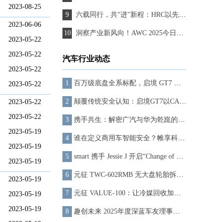
2023-08-25
六载同行，共“进”新程：HRC以先进复合材料科技勾勒未来出行新图景
2023-06-06
洞察产业新风向！AWC 2025今日开幕，把脉智能网联汽车未来走向
2023-05-22
2023-05-22
汽车行业动态
2023-05-22
百万级底盘全系标配，启境 GT7 把驾控门槛打下来了
2023-05-22
颠覆传统安全认知：启境GT7以CAS 5.0锻造新能源时代出行信心基石
2023-05-22
2023-05-22
携手共生：解密广汽与华为乾崑的“跨界融合”，启境GT7如何从规划图走向科技实体
2023-05-19
谁在定义商用车智能安全？帷享科技 20 年技术答卷揭晓
2023-05-19
smart 携手 Jessie J 开启“Change of Perspectives”全球品牌战役
2023-05-19
元征 TWC-602RMB 无大盘轮胎拆装机：重塑汽修作业的专业标杆
2023-05-19
元征 VALUE-100：让冷媒回收加注，高效又省心
2023-05-19
2023-05-19
趣创未来 2025年度深蓝车友理事大会 开启用户运营新篇章