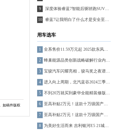
深度体验睿蓝7智能后驱轿跑SUV，换电技术引领未来
睿蓝7让我明白了什么才是安全至上！
用车选车
全系售价11.59万元起 2025款东风奕派eπ007焕新上市
蜂巢能源品类创新战略破解行业内卷 15年60万公里、超长寿命，蜂行电池引领超充行业
宝骏汽车闪耀亮相，骏马奖之夜谱写文学新篇章
进入向上周期，北汽蓝谷2024三季度营收、销量齐增长
不到20万就买到豪华全能精装修版Model Y？ 岚图知音17.99万起，上市即交付！
至高补贴2万元！这款十万级国产小钢炮没有年轻人可以拒绝
。如稿件版权
至高补贴2万元！这款十万级国产小钢炮没有年轻人可以拒绝
为美好生活而来 吉利银河E5 21城交付仪式-广州站圆满落幕