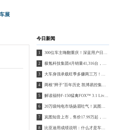
车展
今日新闻
300位车主嗨翻重庆！深蓝用户日如何“玩”转千万流量？
极氪科技集团4月销量41,316台，同比增长18.7%
大车身强承载旺季多赚两三万！能省会赚大将军F9致富之选
两根“辫子”百年历史 凯博易控集电架助力无轨电车重焕生机
解读福特F-150猛禽FOX™ 3.1 Live Valve™内旁路减震器
20万级纯电市场扬眉吐气！岚图知音首日订单破8000台，销售爆单忙不过来
岚图知音上市，售价17.99万起，重新定义20万内纯电SUV新标准
比亚迪用成绩说明：什么才是车企最佳格局？