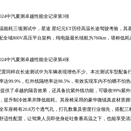
温能耗三项测试中，星途 星纪元ET历经高温长途驾驶考验，其
全域800V高压平台架构，纯电版最长续航为760km，堪称低
心配置同样在长途测试中为车辆表现增色不少。本次测试车型配备
99.9%，红外线隔绝率达98.5%，有效实现车内不怕晒不怕
仅提供了卓越的隔音效果，还具备抗紫外线功能，可吸收99%紫
，提升制冷效果并降低能耗。其座椅采用的豪华微绒真皮材质拥
车座椅有20.8万个透气孔，打孔数量及密度行业领先，搭配三
舒适性配置，让驾乘人员即使身处吐鲁番高温之下，也能享受清