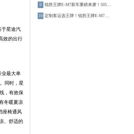
锐胜王牌E-M7新车重磅来袭！505km超长续航 打造国民定制客运新标杆
定制客运选王牌！锐胜王牌E-M7全场景营运解决方案提供者
基于星途汽
耗高效的出行
行业最大单
热。同时，星
外线，有效保
有冬暖夏凉
档座椅通风
凉、舒适的