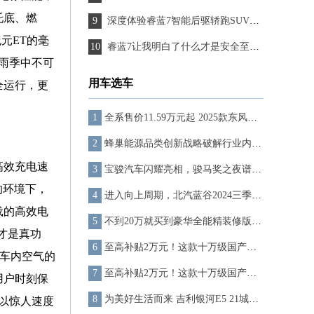
托底、燃
深度体验睿蓝7智能后驱轿跑SUV，换电技术引领未来
元ET的毫
睿蓝7让我明白了什么才是安全至上！
雨季中不可
用车选车
全运行，更
全系售价11.59万元起 2025款东风奕派eπ007焕新上市
蜂巢能源品类创新战略破解行业内卷 15年60万公里、超长寿命，蜂行电池引领超充行业
高效充电速
宝骏汽车闪耀亮相，骏马奖之夜谱写文学新篇章
的环境下，
进入向上周期，北汽蓝谷2024三季度营收、销量齐增长
载的高效电
不到20万就买到豪华全能精装修版Model Y？ 岚图知音17.99万起，上市即交付！
才是真功
至高补贴2万元！这款十万级国产小钢炮没有年轻人可以拒绝
了车内空气的
至高补贴2万元！这款十万级国产小钢炮没有年轻人可以拒绝
用户时刻保
为美好生活而来 吉利银河E5 21城交付仪式-广州站圆满落幕
以惊人速度