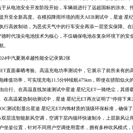
得益于从电池安全开发阶段开始，车辆就进行了远超国标的涉水、
升至全新高度。在模拟降雨环境的雨天AEB测试中，星途 星纪
执行高效制动，为恶劣天气中的行车安全再添一层坚实保障。在
以宁德时代顶尖电池技术为核心，不仅确保电池在复杂环境下的安
航。
元ET直面暴晒考验。高温充电功率测试中，它展示了前所未有的
电峰值功率，可实现充电11.5分钟续航475km，即使在骄阳似火
由出行。在高温直线加速测试中星途 星纪元ET一骑绝尘，其搭
绩。在高温紧急制动测试中，星途 星纪元ET再次证明了“停得下来
OC测试彰显出星途 星纪元ET内饰材质的顶级环保标准，确保
配备双层流智能新风空调，空调下层内循环快速制冷，上层新风让
户坐姿位置，针对不同用户空调使用需求，拥有多种吹风模式，