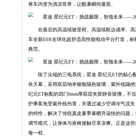
将车内变为清凉世界，让酷暑瞬间遁形。
在最后的高温续驶里程、高温续航达成率、高
车全新E0X全球化超舒适高性能电动平台打造，标配
典范。
除了尖端的三电系统，星途 星纪元ET的贴
块天幕，采用双层纳米镀银隔热玻璃，紫外线隔绝率达
纪元ET标配的四门6mm厚双层夹胶静音玻璃，不
护乘客免受紫外线伤害，并通过减少空调冷气流失
的特性，解决了传统真皮夏季暴晒升温快的问题，全
调节模式，让身体与座椅接触尽享凉爽。正是这些
每一程。