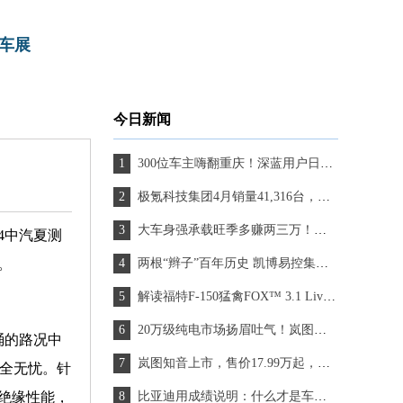
车展
今日新闻
300位车主嗨翻重庆！深蓝用户日如何“玩”转千万流量？
极氪科技集团4月销量41,316台，同比增长18.7%
大车身强承载旺季多赚两三万！能省会赚大将军F9致富之选
4中汽夏测
。
两根“辫子”百年历史 凯博易控集电架助力无轨电车重焕生机
解读福特F-150猛禽FOX™ 3.1 Live Valve™内旁路减震器
20万级纯电市场扬眉吐气！岚图知音首日订单破8000台，销售爆单忙不过来
桶的路况中
岚图知音上市，售价17.99万起，重新定义20万内纯电SUV新标准
安全无忧。针
绝缘性能，
比亚迪用成绩说明：什么才是车企最佳格局？